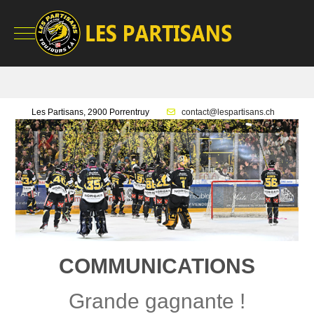
Mobile Menu Toggle
Les Partisans, 2900 Porrentruy
contact@lespartisans.ch
COMMUNICATIONS
Grande gagnante !