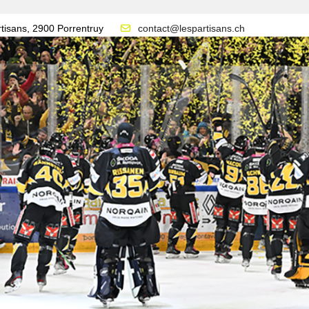
tisans, 2900 Porrentruy
contact@lespartisans.ch