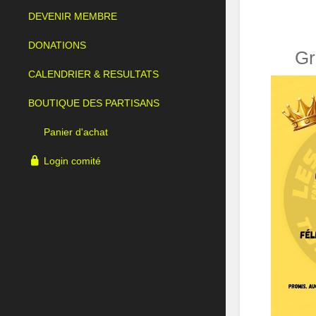
DEVENIR MEMBRE
DONATIONS
Gr
CALENDRIER & RESULTATS
BOUTIQUE DES PARTISANS
Panier d'achat
Login comité