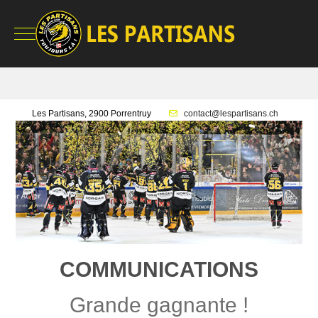
Mobile Menu Toggle
Les Partisans, 2900 Porrentruy
contact@lespartisans.ch
COMMUNICATIONS
Grande gagnante !