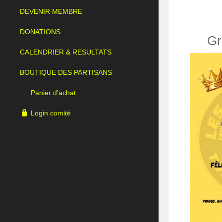
DEVENIR MEMBRE
DONATIONS
Gr
CALENDRIER & RESULTATS
BOUTIQUE DES PARTISANS
Panier d'achat
Login comité