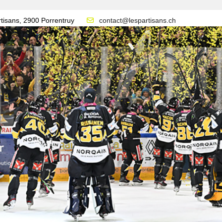
tisans, 2900 Porrentruy
contact@lespartisans.ch