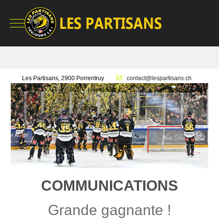
Mobile Menu Toggle
Les Partisans, 2900 Porrentruy
contact@lespartisans.ch
COMMUNICATIONS
Grande gagnante !