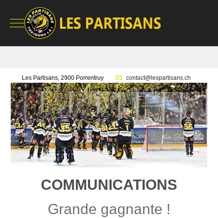
Mobile Menu Toggle
Les Partisans, 2900 Porrentruy
contact@lespartisans.ch
COMMUNICATIONS
Grande gagnante !