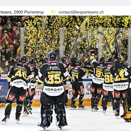
tisans, 2900 Porrentruy
contact@lespartisans.ch