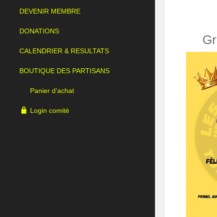
DEVENIR MEMBRE
DONATIONS
Gr
CALENDRIER & RESULTATS
BOUTIQUE DES PARTISANS
Panier d'achat
Login comité